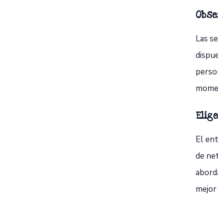
Obse
Las s
dispue
person
momen
Elig
El ent
de net
aborda
mejor