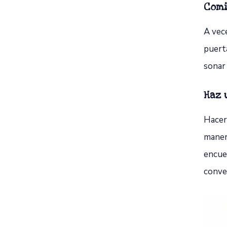
Comi
A vece
puert
sonar 
Haz 
Hacer
maner
encuen
conve