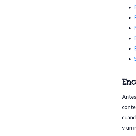
Enc
Antes 
contex
cuánd
y un i