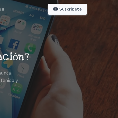
Suscríbete
ER
ación?
nunca
etenida y