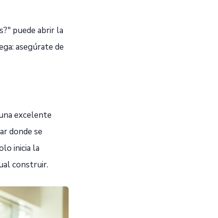
s?" puede abrir la
ega: asegúrate de
una excelente
gar donde se
lo inicia la
al construir.