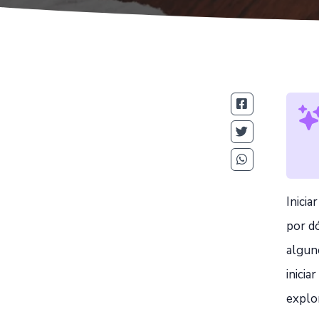
Inici
por d
algun
inicia
explor