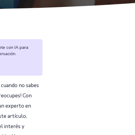
nte con IA para
ersación.
e cuando no sabes
preocupes! Con
 un experto en
te artículo,
l interés y