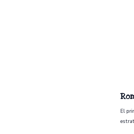
Rom
El pri
estrat