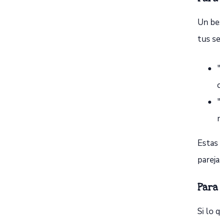
Un bes
tus s
Estas
parej
Para
Si lo 