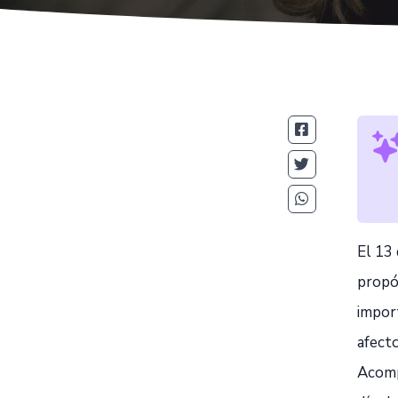
El 13 
propós
impor
afect
Acomp