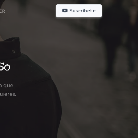
Suscríbete
ER
so
ra que
uieres.