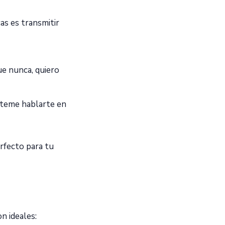
as es transmitir
ue nunca, quiero
íteme hablarte en
rfecto para tu
on ideales: