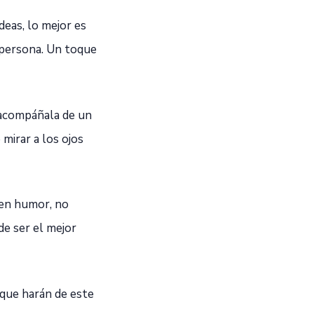
eas, lo mejor es
a persona. Un toque
 acompáñala de un
mirar a los ojos
uen humor, no
de ser el mejor
 que harán de este