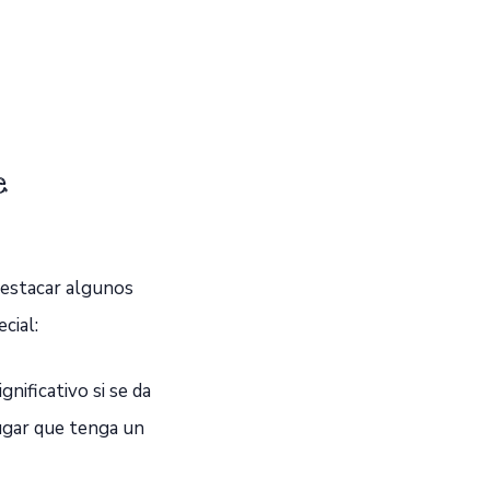
e
destacar algunos
cial:
nificativo si se da
ugar que tenga un