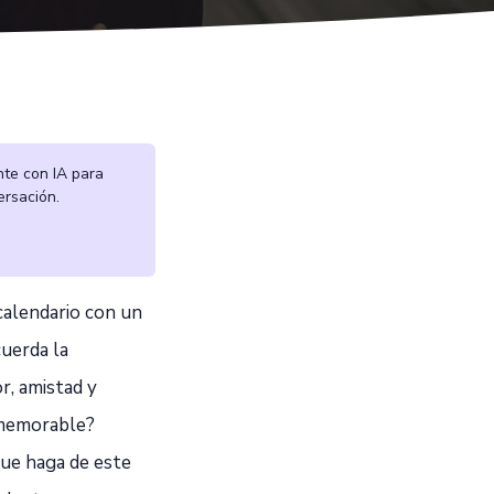
nte con IA para
ersación.
 calendario con un
cuerda la
r, amistad y
 memorable?
que haga de este